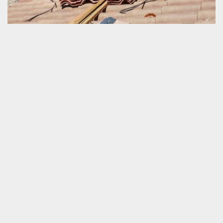
Prix rénovation de toiture
La rénovation de toiture est une opération qui exige une
intervention d’un pro. C’est un travail payant lorsque nous
appelons un artisan dans nos environs. Pour que nous puissions
garantir la suffisance budgétaire pour bien démarrer les travaux, il
est primordial de ne pas négliger la demande d’information sur le
prix de l’ouvrage. Chez nous, le coût de ce service est varié. Les
facteurs à observer lors du calcul de notre tarif sont : type et état
de la toiture, accessibilité dans le lieu de travail et dimension du
toit.
Demandez-nous gratuitement votre