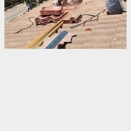
Quand faut-il accomplir un travail de rénovation
de couverture ?
Une toiture est un élément très important pour une habitation. Elle
devrait être durablement en bon état afin de pouvoir garantir la
sécurité opérationnelle de cette fondation. Dans le cas contraire, il
est pénible de vivre dans cette construction si nous ne parlons
que de notre bien-être. Ce qui signifie qu’un travail de réparation
d’un toit est à mettre en œuvre dans le meilleur délai lorsqu’elle
est datée et que sa capacité de résistance commence à être de