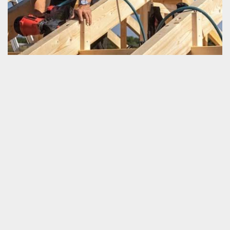
Entreprise de charpenterie située à La Bazoque
61100
Schmitt couverture est une entreprise de charpenterie. Nous
pouvons travailler sur tous les projets de charpente de tout type
d’une fondation. Que ce soit un petit travail ou bien une
majestueuse intervention, sachez que vous pouvez toujours nous
faire appel. Nous sommes très capables de vous servir selon les
normes exigées pour la sûreté fonctionnelle de votre charpente.
Pour être bien informer sur notre tarif et notre performance