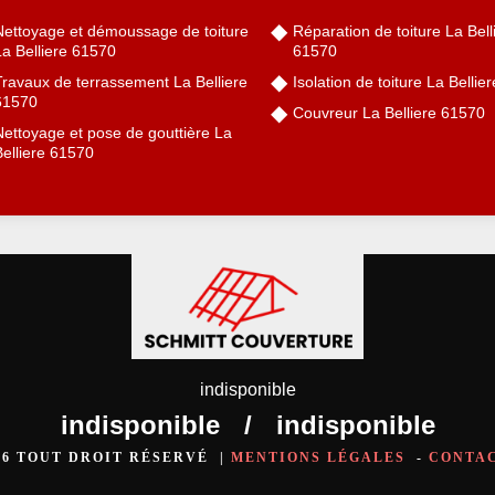
Nettoyage et démoussage de toiture
Réparation de toiture La Bell
La Belliere 61570
61570
Travaux de terrassement La Belliere
Isolation de toiture La Belli
61570
Couvreur La Belliere 61570
Nettoyage et pose de gouttière La
elliere 61570
indisponible
indisponible
/
indisponible
026 TOUT DROIT RÉSERVÉ |
MENTIONS LÉGALES
-
CONTA