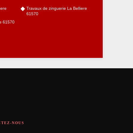
iere
Travaux de zinguerie La Belliere
61570
ere 61570
CTEZ-NOUS