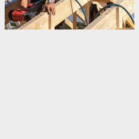
Couvreur pour travaux de charpente
Saviez-vous qu’un couvreur est aussi une personne très qualifiée
à qui vous pouvez appeler pour bien exécuter votre projet de
charpenterie ? Si votre réponse est oui et que vous désirez
trouver un bon couvreur qui se trouve dans votre lieu d’habitation
à Le Menil De Briouze, nous vous prions de nous faire appel.
Nous sommes un couvreur très compétent. Nous disposons des
compétences pertinentes qui nous aident à viser la haute qualité
de notre service. Nous allons vous rendre utile bien efficacement.