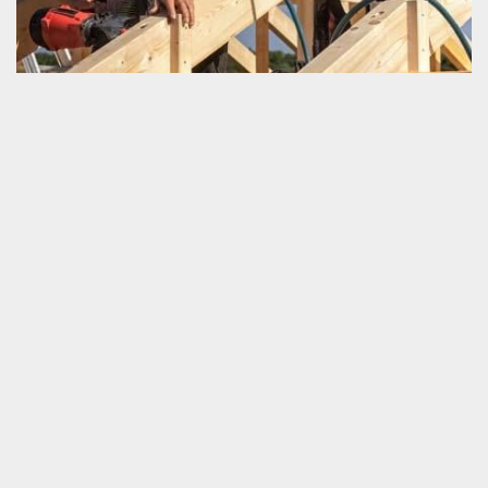
Schmitt couverture, artisan charpentier
professionnel à votre service
Un artisan charpentier est une personne qui est totalement en
mesure de garantir la meilleure exécution d’un travail de
charpenterie. Il est apte à prendre en main l’atteinte de tous vos
résultats attendus quel que soit ses spécificités. Si vous voulez
garantir le parfait déroulement de votre projet de charpenterie
dans la zone de Necy 61160, nous vous invitons de ne pas
hésiter à nous faire appel dans le meilleur délai. Nous vous prions
de nous appeler et vous aurez la meilleure finalité.