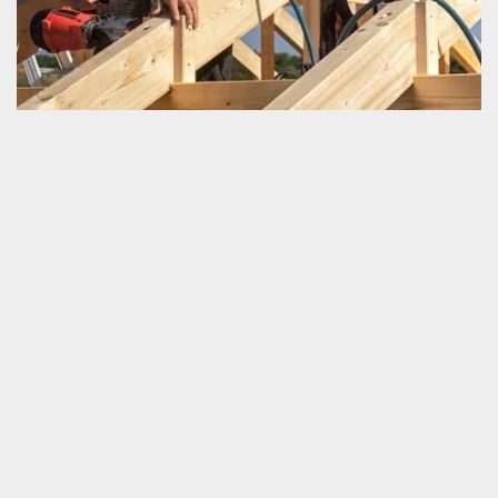
Préserver la durée de vie de sa charpente
Il est très essentiel de savoir prémunir la longue durée de
fonctionnement de sa charpente. C’est une très bonne stratégie
de lutte contre la perturbation opérationnelle de la toiture et aussi
de la charpente même. Afin de bien tenir ce but, sachez que vous
ne devriez pas ignorer les travaux qui entretiennent d’une façon
efficace votre charpente. Afin de savoir ce qu’il faut faire d’une
manière ponctuelle, nous vous invitons de nous appeler. Nous
sommes un charpentier très compétent et bien équipé.