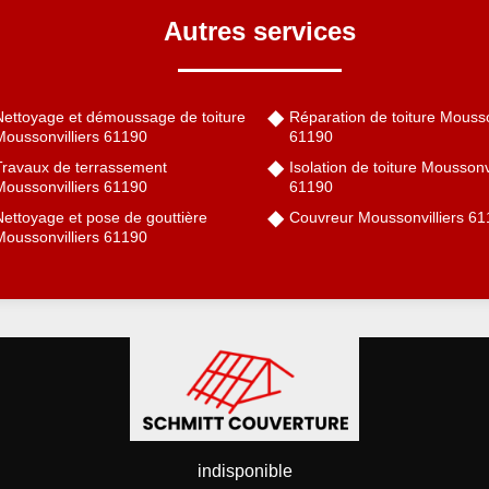
Autres services
Nettoyage et démoussage de toiture
Réparation de toiture Mousso
Moussonvilliers 61190
61190
Travaux de terrassement
Isolation de toiture Moussonvi
Moussonvilliers 61190
61190
Nettoyage et pose de gouttière
Couvreur Moussonvilliers 6
Moussonvilliers 61190
indisponible