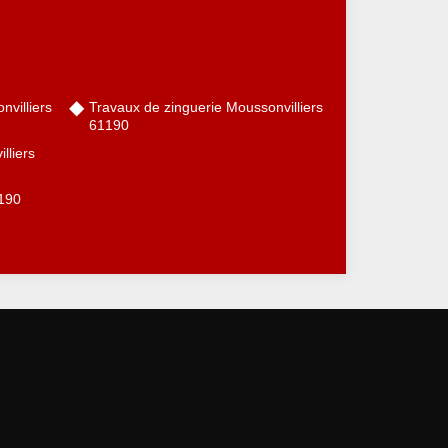
nvilliers
Travaux de zinguerie Moussonvilliers
61190
lliers
1190