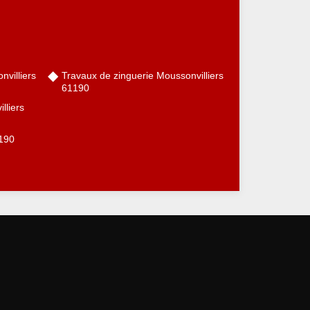
nvilliers
Travaux de zinguerie Moussonvilliers
61190
lliers
1190