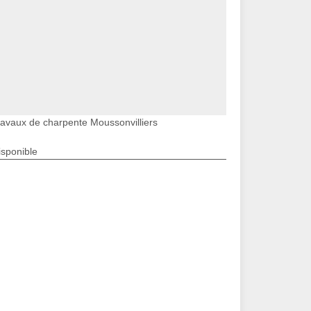
ravaux de charpente Moussonvilliers
isponible