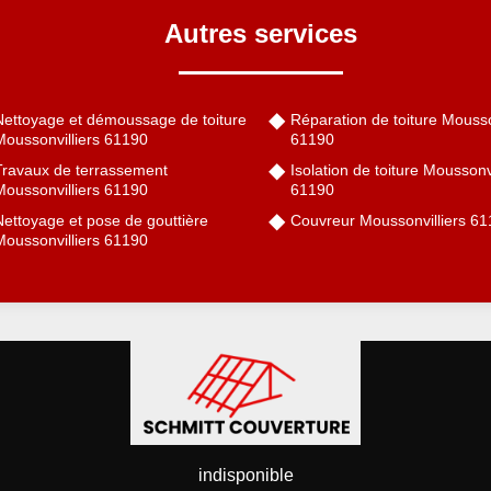
Autres services
Nettoyage et démoussage de toiture
Réparation de toiture Mousso
Moussonvilliers 61190
61190
Travaux de terrassement
Isolation de toiture Moussonvi
Moussonvilliers 61190
61190
Nettoyage et pose de gouttière
Couvreur Moussonvilliers 6
Moussonvilliers 61190
indisponible