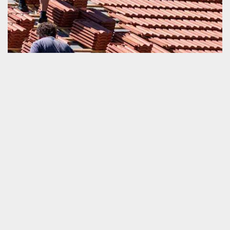
Rénover urgemment sa toiture
Si votre toiture a un problème de fonctionnement et que vous
voulez la rénover, nous vous invitons de ne pas hésiter à nous
faire appel rapidement. Nous sommes un prestataire très
compétent dans ce domaine de travail. Nous sommes prêts à
vous proposer un service bien pertinent. Si vous désirez apporter
une intervention en toute urgence pour le remplacement partiel
ou un changement entier de votre toiture et tuile, nous vous
invitons de nous appeler. Nous sommes prêts à travailler dans