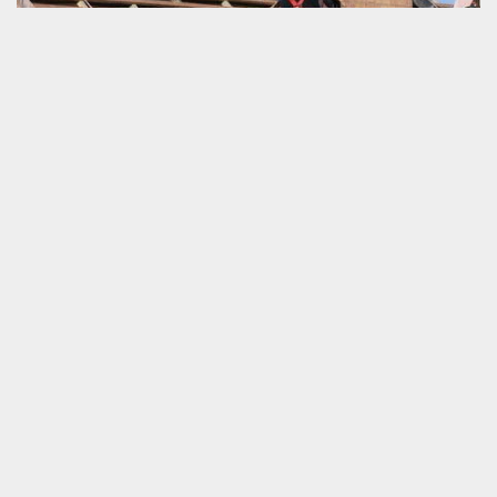
Couvreur travaille en urgence à Courmenil
Si votre couverture de maison tombe en panne et que vous
voulez accomplir un travail de réparation au plus vite, nous vous
invitons de ne pas hésiter à nous faire appel rapidement. Schmitt
couverture est un couvreur professionnel très bien équipé. Nous
disposons des compétences professionnelles qui nous permettent
de garantir la meilleure exécution de tous nos services. Quel que
soit le type de dépannage à faire pour votre toiture ou tuile, vous
pouvez toujours pour contacter. Nous sommes prêts à garantir
votre grande satisfaction.
Couvreur pour travaux de
charpenterie