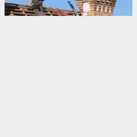
Prix des travaux d’un couvreur
Demander des renseignements sur le prix d’intervention d’un
couvreur est important pour ceux qui comptent faire des travaux
pour la couverture de leurs d’habitation ou de leurs
établissements de travail. Recevoir les informations complètes
sont idéales pour votre choix du prestataire. Chez nous, le prix
des services pour toiture dépend de la nature des travaux à faire
qui se définit majoritairement par le type, l’état et la dimension du
toit. L’accessibilité dans le lieu d’intervention est aussi un autre
détail à connaitre pour définir notre prix.