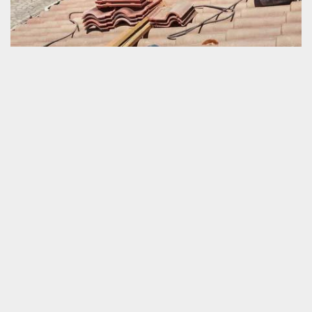
Meilleur service en rénovation de toit
La rénovation de toiture est un travail important pour façonner le
confort d’un habitat. En étant conscient de l’essentialité d’une
couverture performante, nous devrions prendre très au sérieux la
mise en œuvre d’une opération de réparation de la toiture et tuile.
Si vous voulez assurer la parfaite exécution de cette tâche malgré
l’état dégradé de votre toiture, nous vous prions de nous faire
appel. Schmitt couverture est un t bon prestataire en réparation
de tout type de toit. Nous sommes prêts à travailler dans la zone
de Le Grais 61600.