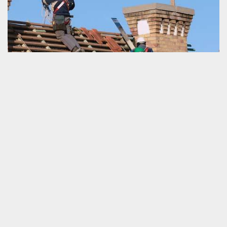
Dépannage de couverture mal isolée
Une couverture de la maison empêche la pénétration directe des
attaques climatiques à l’intérieur de la maison notamment, le
grand froid et également la température caniculaire. Avec les
années qui passent, il est tout à fait possible que la toiture perd
doucement sa bonne capacité d’isolation autant bien sur le côté
thermique que phonique. Pour prévenir la hausse de la facture
d’électricité en raison d’augmentation d’utilisation des
équipements de climatisation, il est plus intelligent de passer à la