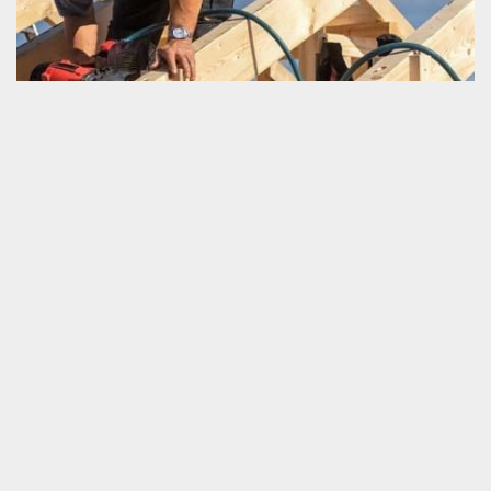
Préserver la durée de vie de sa charpente
Il est très essentiel de savoir prémunir la longue durée de
fonctionnement de sa charpente. C’est une très bonne stratégie
de lutte contre la perturbation opérationnelle de la toiture et aussi
de la charpente même. Afin de bien tenir ce but, sachez que vous
ne devriez pas ignorer les travaux qui entretiennent d’une façon
efficace votre charpente. Afin de savoir ce qu’il faut faire d’une
manière ponctuelle, nous vous invitons de nous appeler. Nous