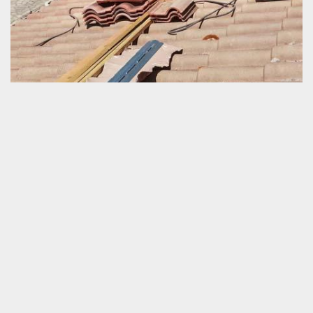
Bon prestataire en remise en état d’une
couverture abîmée
Redonner un nouveau souffle à une toiture qui est en train de
perdre totalement sa performance est une tâche difficile à faire.
C’est un travail très technique. Une connaissance professionnelle
bien forgée est incontournable pour sauver la résistance d’un toit
abîmée. C’est seulement une collaboration avec un prestataire
agrée qui vous permet de garantir la meilleure exécution de votre
service. Pour votre recherche d’un couvreur certifié en rénovation
de toiture à Camembert, merci de nous appeler. Nous sommes la
meilleure adresse pour vous.