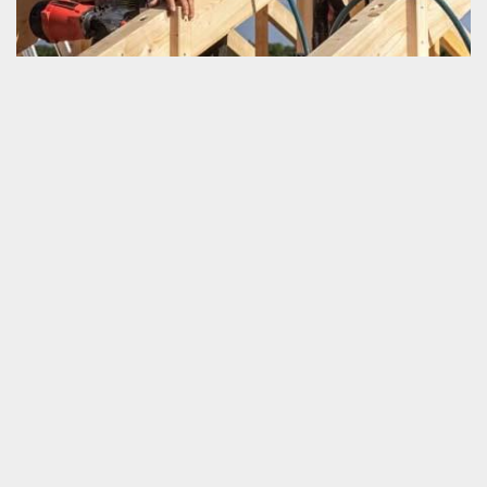
Prix prestations pour charpente
La bonne résistance d’une charpente contribue grandement à la
détermination de l’apparence et la durée de vie d’une couverture
de la maison. Avant de passer à l’accomplissement de tous ceux
qui sont travaux pour une charpente, il est très nécessaire de
s’intéresser d’abord au prix des travaux. C’est avec cette donnée
que vous pouvez garantir votre suffisance financière. Et c’est
également à partir de cette ressource que vous pouvez trouver le
prestataire qui vous convient. Le coût de notre service de la
charpenterie est très varié.