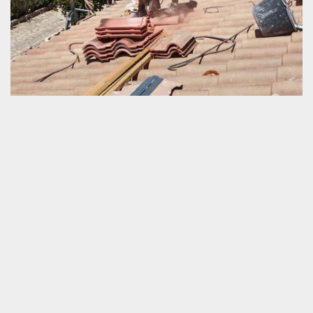
Professionnel en service pour toiture à
Colombiers 61250
La force de résistance d’une couverture est très importante pour
répondre à notre besoin vital du fait d’être logé dans un habitat en
mesure de nous sécuriser. En effet, si la toiture de notre logement
n’est pas abondamment tenace, nous devrions apporter une
prestation fiable à faire très correctement en guise de sa
rénovation. Savoir agir au moment propice est une très bonne