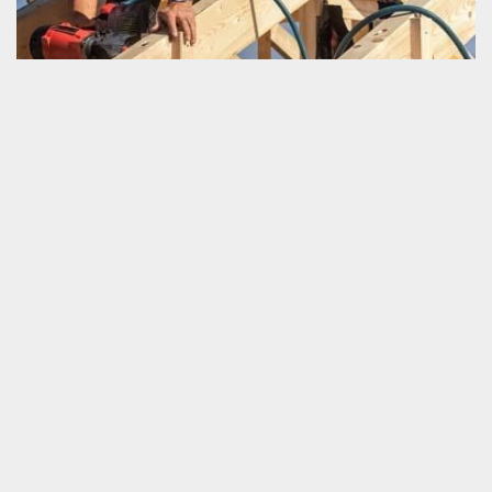
Traitement de charpente
A quoi consiste un traitement de charpente ? Un traitement est
une opération qui entretienne ou qui répare un matériel ou un
être. Pour une charpente, il y a un traitement préventif et aussi un
traitement curatif. Bien évidemment, le type d’intervention
appliqué dépend en grande partie de l’état de la charpente. Aussi
bien pour l’entretien que pour la rénovation, nous vous
recommandons fortement de mettre en contact avec un
prestataire professionnel. Seul la personne qualifiée qui est en
mesure de garantir la parfaite exécution des travaux.