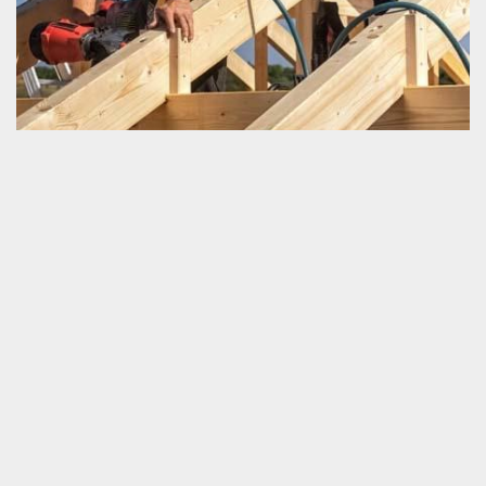
Refaire sa charpente
Avec les années qui passent, nous ne pouvons pas garder
éternellement la bonne performance de notre charpente. En étant
encore un outil crée par des êtres humains, sa durée de vie reste
limitée. Afin de ne pas risquer votre vie en habitant dans un
logement qui a une charpente trop datée, nous vous conseillons
vivement de penser à réaliser un travail de réfection de la
charpente. Ceci est un grand projet et la connaissance
professionnelle en charpenterie est incontournable. Pour bien
accomplir vos travaux à Courgeon, merci de nous appeler.