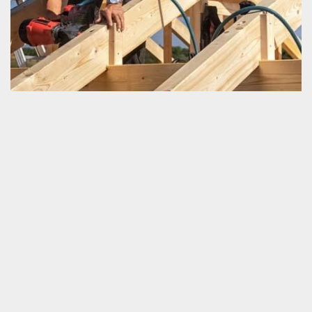
Préserver la durée de vie de sa charpente
Il est très essentiel de savoir prémunir la longue durée de
fonctionnement de sa charpente. C’est une très bonne stratégie
de lutte contre la perturbation opérationnelle de la toiture et aussi
de la charpente même. Afin de bien tenir ce but, sachez que vous
ne devriez pas ignorer les travaux qui entretiennent d’une façon
efficace votre charpente. Afin de savoir ce qu’il faut faire d’une
manière ponctuelle, nous vous invitons de nous appeler. Nous
sommes un charpentier très compétent et bien équipé.