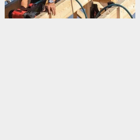
Devis rapide en travaux de charpenterie
Si vous sollicitez accomplir un travail de construction, un
entretien, une remise en état ou un remplacement de votre
charpente, nous vous invitons de nous mettre en relation
directement. Nous sollicitons vous accompagner lors de
l’organisation d’exécution de votre projet. Notre aide consiste à
vous présenter la bonne piste pour faciliter l’atteinte de vos buts.
Pour cela, nous sommes prêts à établir un devis gratuit et sans
engagement de vos travaux. De plus, nous sommes aptes à finir