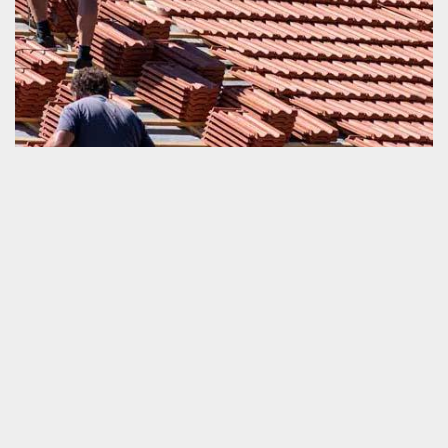
Tuile cassée
Même si une tuile dispose une force de résistance très solide,
nous devrions rendre compte que sa durée de vie est encore
limitée. La cassure d’une tuile est un signe de son
dysfonctionnement. Ceci engendre un problème d’étanchéité et
également une réduction d’isolation phonique et thermique de la
couverture. En hiver et en été, la détérioration d’une tuile cause
une augmentation de facture d’électricité en raison de la grande