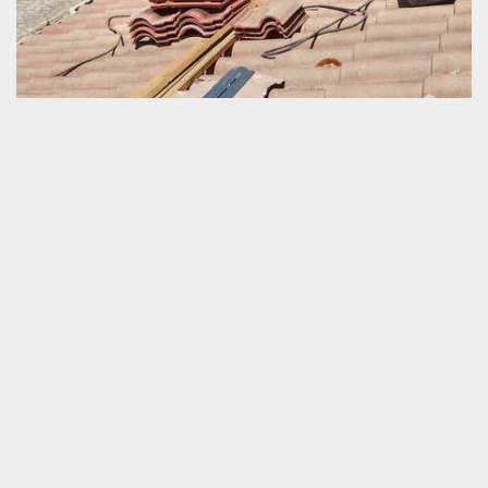
Toiture perméable
La perméabilité est un problème qui arrive souvent à une toiture
mal entretenue et aussi un toit trop ancien. Quand vous
rencontrez ce genre de dysfonctionnement de votre couverture,
nous vous recommandons de ne pas attendre longtemps avant
d’agir. Cette rapidité est fondamentale en guise de limitation des
dégâts causés par un problème d’humidité. Ce qu’il faut faire
rapidement, c’est de mettre en relation avec un prestataire
professionnel en travaux de rénovation de toit. Contacter notre
couvreur pour garantir la meilleure remise en état de votre
couverture de maison.