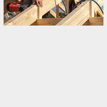
Ce qu’il faut savoir sur les travaux de
charpenterie
Les travaux de charpenterie ne sont pas des tâches qui peuvent
être assurées par tout le monde. Une connaissance
professionnelle dans ce domaine est très importante lors de la
réalisation des travaux. Quel que soit la nature des opérations
que vous prévoyez faire pour votre charpente neuve ou à
l’ancienne, il est toujours vital de faire appel à un prestataire
agrée. Afin de garantir l’obtention d’un très bon résultat, nous
vous prions de nous contacter. Nous allons vous servir très