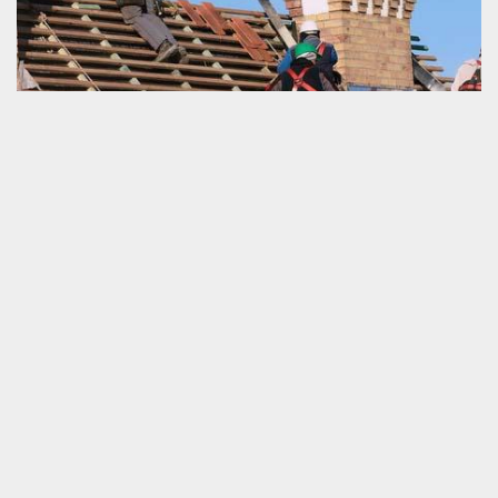
Couvreur pour travaux de charpenterie
Schmitt couverture est un couvreur professionnel et expérimenté.
Nous avons une connaissance fiable et des matériels de travail
complets qui nous accèdent à travailler d’une façon strictement
correcte pour tous ceux qui sont travaux pour toiture et
également pour tuile neuve et abîmée. A part cela, nous
travaillons pareillement pour la charpente récente, à entretenir et
aussi à rénover. Afin de pouvoir disposer plus d’information
concernant notre service, nous vous invitons de nous contacter
directement. Nous sommes disponibles à déplacer partout à Ciral
61320 pour intervenir.