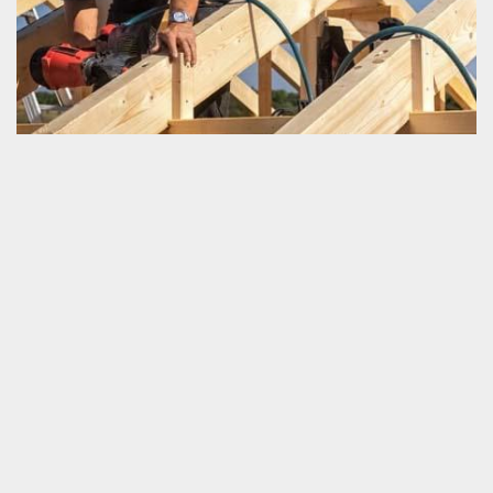
Service pour travaux de charpente à prix
imbattable
Comment faire pour trouver un prestataire pas cher dans le
domaine de charpenterie ? Voulez-vous conclure une
collaboration avec un artisan fiable mais propose un prix
raisonnable ? Nous vous invitons de nous faire appel rapidement.
Nous sommes un artisan couvreur professionnel. Nous avons
toute les compétences utiles pour travailler en toute efficacité
pour tous ceux qui sont intervention pour une charpente. Si vous