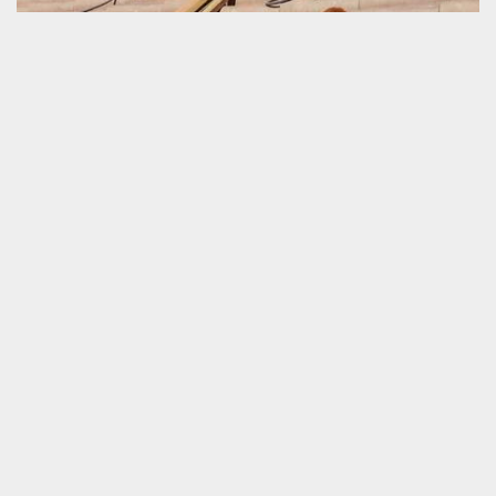
Toiture mal isolée
La toiture est une pièce vraiment importante pour une fondation
faite pour vivre et aussi pour travailler. La principale fonction
d’une couverture d’un habitat, c’est la préservation du confort
thermique de la construction. Lorsqu’un toit ne possède pas la
solidité suffisante pour être bien isolé, il devient un poids lourd
pour la bonne condition de viabilité du logement. C’est la
climatisation qui est obligée de préserver la présence de la
température idéale ou ambiante à l’intérieur de l’habitat que ce
soit en été ou bien en hiver.
Devis fiable en rénovation de toiture