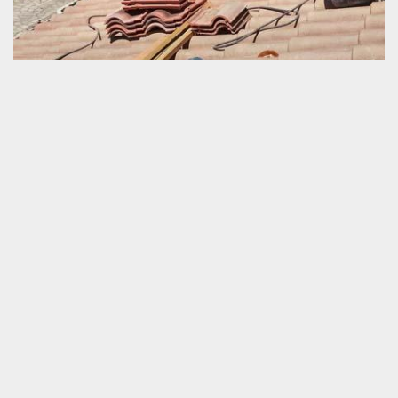
Prestataire professionnel en rétablissement de
toit à Larre
Est-ce que voulez-vous faire un travail de réparation de votre
toiture ? Si votre réponse est oui, nous vous invitons de nous faire
appel. Mais pourquoi devriez-vous nous engager ? Tout d’abord,
parce que nous avons une connaissance suffisante pour vous
satisfaire. Ensuite, car nous sommes parfaitement capables de
vous faire bénéficier encore longtemps votre toit. Et enfin, nous
sommes disponibles à vous servir même pour une intervention en
toute urgence. Pour que vous puissiez nous passer votre
demande de devis, veuillez-nous contacter !