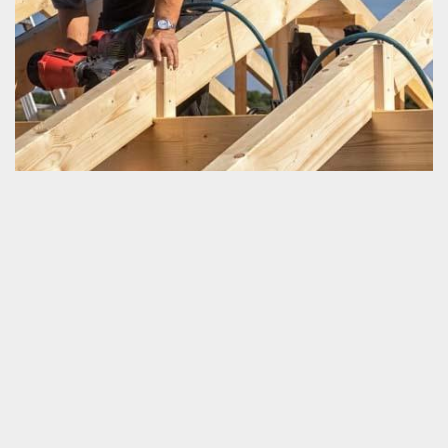
Construction de charpente
Construire une charpente est une activité incontournable lorsque
nous projetons bâtir une maison. Il est fondamental de vous faire
connaitre que cette opération n’est pas du tout une action facile à
mettre en œuvre. La pose d’une charpente détermine en grande
partie la forme et surtout la capacité de résistance de la
couverture de la maison. Par conséquent, nous devrions être
conscient que cette tâche est à réaliser dans la meilleure