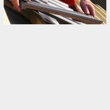
Faitière en mauvais état
La faitière est un outil qui a pour rôle de garder la bonne jonction
des versants de la toiture. Sa présence est beaucoup importante
pour la lutte contre l’envolement de la couverture. Alors, que faire
face au problème de dysfonctionnement d’un faitage ? En étant
un professionnel en toiture, nous vous recommandons fortement
de ne pas attendre longtemps avant d’agir. C’est l’unique moyen
pour ne pas empirer les dégâts produits. Il est vital que vous
passez à la mise en œuvre d’un travail de réparation de votre
faitière.