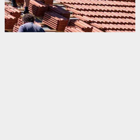
Société de couverture proche de chez vous
Une opération de changement de toiture et tuile doit être
exécutée d’une façon très correcte. La mauvaise réalisation de
cette tâche fait entrer facilement les agressions climatiques à la
maison. Cela affecte négativement le confort thermique de la
fondation et exige un travail de correction de pose de la toiture.
Afin de prévenir ce genre de complication, il est vivement
conseillé de contacter une société agrée pour accomplir toute les
tâches. Nous sommes une société qualifiée en travaux pour