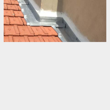
Couvreur zingueur travaille à Ravigny
L’étanchéité est une force de résistance sérieuse pour une
couverture de la maison. La présence d’un bon système
d’évacuation des eaux de la pluie est primordiale pour la bonne
protection d’étanchéité de la couverture. Afin que vous puissiez
travailler aisément pour une opération de zinguerie de la toiture,
nous vous invitons de nous faire appel directement. Nous
sommes prêts à vous satisfaire quel que soit la nature de vos